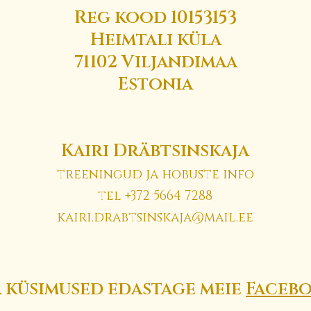
Reg kood 10153153
Heimtali küla
71102 Viljandimaa
Estonia
Kairi Dräbtsinskaja
treeningud ja hobuste info
tel +372 5664 7288
kairi.drabtsinskaja@mail.ee
a küsimused edastage meie
Faceb