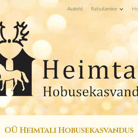
Avaleht
Ratsutamine
Ho
ip to main content
Skip to navigat
OÜ Heimtali Hobusekasvandus