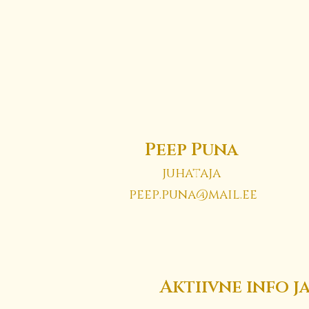
Peep Puna
juhataja
peep.puna@mail.ee
Aktiivne info j