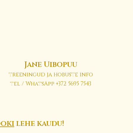
Jane Uibopuu
treeningud ja hobuste info
tel / Whats
A
pp +372
5695 7543
ooki
lehe kaudu!